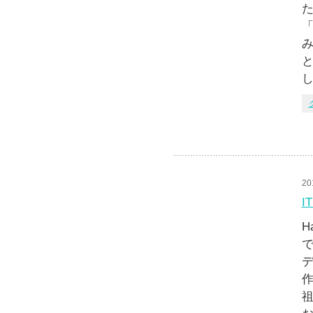
た
「
み
し
20
I
H
で
祖