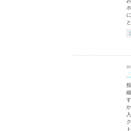
お
に
I
20
「
投
縮
す
入
ト