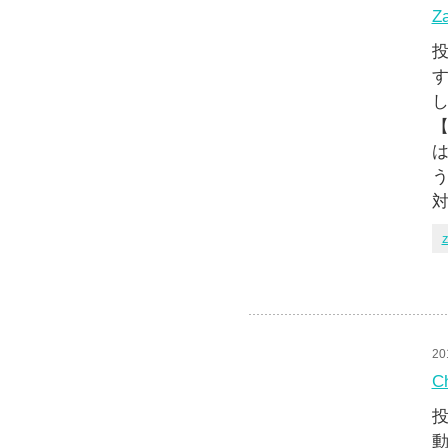
Z
投
す
【
は
う
z
20
C
投
動