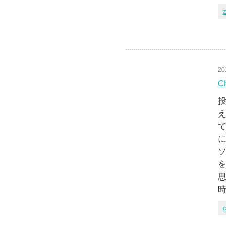
z
20
C
投
え
て
に
ソ
を
思
時
c