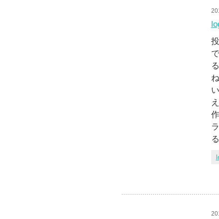
20
l
投
作
ラ
る
l
20