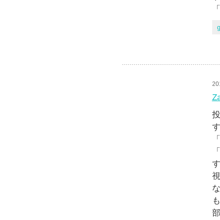
「
g
20
Z
投
す
「
「
す
視
な
も