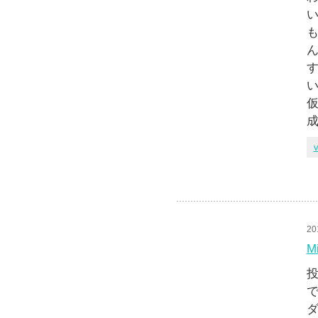
ん
す
い
v
20
M
投
で
ダ