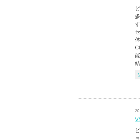
ど
多
す
セ
体
C
能
20
V
ど