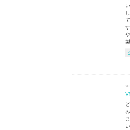
し
す
や
20
V
ど
い