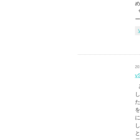
め
ー
20
v
ど
し
た
を
に
し