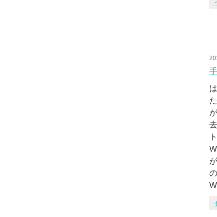
20
た
去
ト
W
W