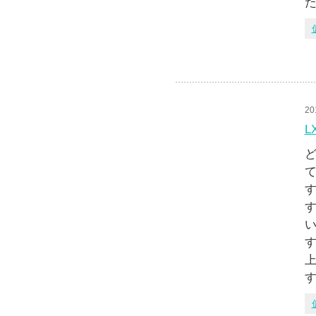
た
20
L
ど
て
す
い
す
上
す