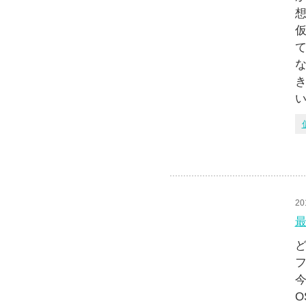
仮
20
最
ど
フ
今
O