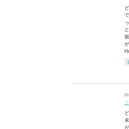
ど
で
っ
と
仮
が
H
20
ど
末