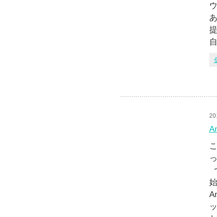
ウ
提
20
A
っ
つ
A