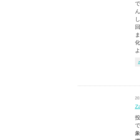
で
ん
し
化
よ
z
20
Z
投
で
象