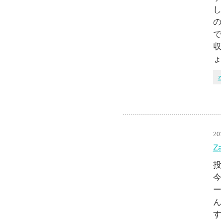
し
の
で
収
z
20
Z
投
今
ん
す