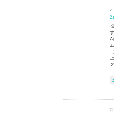
20
Z
投
す
A
（
ク
z
20