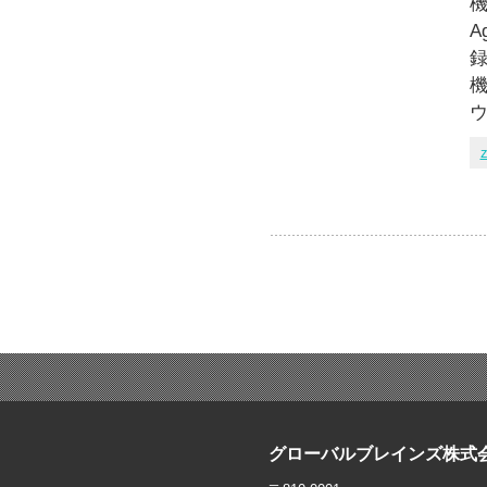
A
録
機
ウ
z
グローバルブレインズ株式