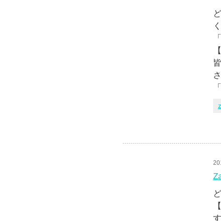
ど
「
【
皆
さ
「
z
20
Z
ど
【