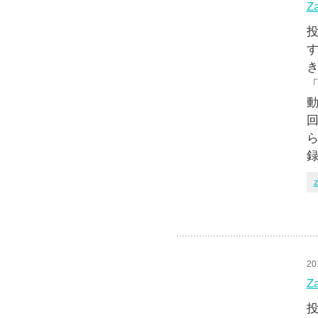
Z
投
す
「
動
回
ら
録
z
20
Z
投