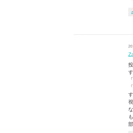
z
20
Z
投
す
「
「
す
視
な
も