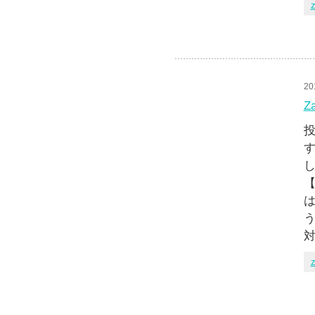
z
20
Z
投
す
【
は
う
z