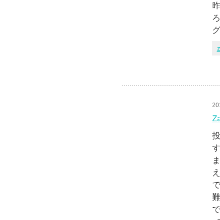
ろ
グ
z
20
Z
投
す
ま
え
難