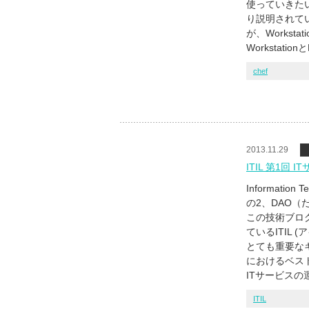
使っていきた
り説明されて
が、Works
Workstati
chef
2013.11.29
ITIL 第1
Information 
の2、DAO（
この技術ブロ
ているITIL
とても重要な
におけるベス
ITサービスの
ITIL