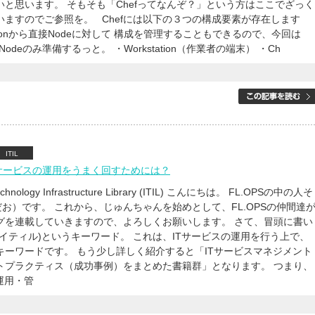
いと思います。 そもそも「Chefってなんぞ？」という方はここでざっく
いますのでご参照を。 Chefには以下の３つの構成要素が存在します
tationから直接Nodeに対して 構成を管理することもできるので、今回は
onとNodeのみ準備するっと。 ・Workstation（作業者の端末） ・Ch
ITIL
回 ITサービスの運用をうまく回すためには？
Technology Infrastructure Library (ITIL) こんにちは。 FL.OPSの中の人そ
だお）です。 これから、じゅんちゃんを始めとして、FL.OPSの仲間達
グを連載していきますので、よろしくお願いします。 さて、冒頭に書い
 (アイティル)というキーワード。 これは、ITサービスの運用を行う上で、
キーワードです。 もう少し詳しく紹介すると「ITサービスマネジメント
トプラクティス（成功事例）をまとめた書籍群」となります。 つまり、
運用・管