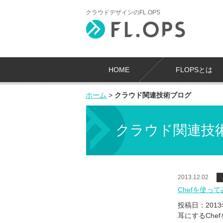
クラウドデザインのFL.OPS
HOME
FLOPSとは
ホーム
>
クラウド関連技術ブログ
クラウド関連技
2013.12.02
Chefを使っ
投稿日：201
耳にするChe