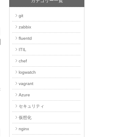
カテゴリー一覧
git
zabbix
fluentd
ITIL
chef
logwatch
vagrant
が
Azure
セキュリティ
仮想化
nginx