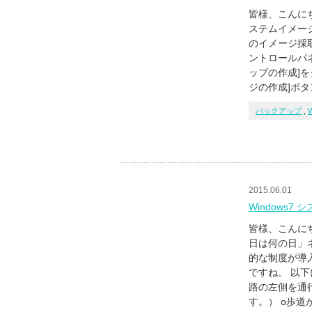
皆様、こんにちは
ステムイメー
のイメージ採取
ントロールパネ
ップの作成]を
ジの作成]ボ
バックアップ
,
2015.06.01
Windows
皆様、こんにち
日は何の日」
的な制度が導
ですね。 以
路の左側を通
す。） о歩