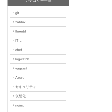
カテゴリー一覧
ム
git
zabbix
fluentd
ITIL
chef
logwatch
vagrant
Azure
セキュリティ
仮想化
nginx