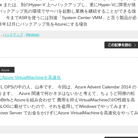
 Azure または、別のHyper-V 上へバックアップし、更にHyper-Vに障害が発
バックアップ先の環境でサーバを起動し業務を継続することができる強
 今までASRを使うには別途「System Center VMM」と言う製品が必
年12月にバックアップ先をAzureにする場合
,
バックアップ
,
Windows
Azure
ure VirtualMachineを高速化
OPSの中の人、山本です。 今回は、Azure Advent Calendar 2014 の
ます。 Azure 関連で何かネタはないかと考えて、ちょうど同僚の松
のBtrfsとAzureを組み合わせて 費用を抑えVirtualMachineのI/O性能を高
LOGに載せていたので、それを盗用してWindowsでやってみます。
ows Server でお金をかけずにAzure VirtualMachineを高速化をやって