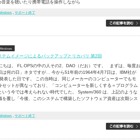
 о音楽を聴いたり携帯電話を操作しながら
Windows
,
サポート終了
Windows
7 システムイメージによるバックアップとリカバリ 第2回
は。 FL.OPSの中の人その2、DAO（だお）です。 まずは、毎度
は何の日」ネタですが… 今から51年前の1964年4月7日は、IBM社が
360を発表した日です。 この当時は、同じメーカーのコンピューターでもモ
令セットが異なっており、「コンピューターを新しくする＝プログラム
いう今では考えられない時代でした。 System/360 は、上記のような
識を覆し「今後、このシステムで構築したソフトウェア資産は次期シス
Windows
,
サポート終了