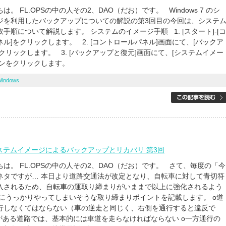
。 FL.OPSの中の人その2、DAO（だお）です。 Windows 7 のシ
ジを利用したバックアップについての解説の第3回目の今回は、システ
手順について解説します。 システムのイメージ手順 1. [スタート]-[コ
ル]をクリックします。 2. [コントロールパネル]画面にて、[バックア
クリックします。 3. [バックアップと復元]画面にて、[システムイメー
タンをクリックします。
Windows
7 システムイメージによるバックアップとリカバリ 第3回
は。 FL.OPSの中の人その2、DAO（だお）です。 さて、毎度の「今
ネタですが… 本日より道路交通法が改定となり、自転車に対して青切符
入されるため、自転車の運取り締まりがいままで以上に強化されるよう
下にうっかりやってしまいそうな取り締まりポイントを記載します。 о道
行しなくてはならない（車の逆走と同じく、右側を通行すると違反で
道がある道路では、基本的には車道を走らなければならない о一方通行の