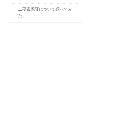
二要素認証について調べてみ
た。
）