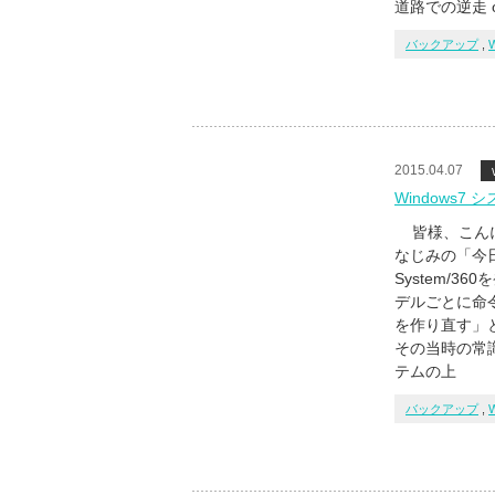
道路での逆走
バックアップ
,
2015.04.07
Windows
皆様、こんにち
なじみの「今日
System/
デルごとに命
を作り直す」と
その当時の常
テムの上
バックアップ
,