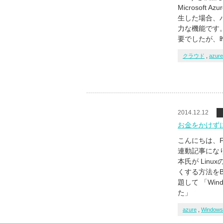
Microsoft
生した場合、
力な機能です。
要でしたが、昨
クラウド
,
azure
2014.12.12
お金をかけずにAz
こんにちは、FL.
連動記事になり
本氏が Linux
くする方法をB
題して 「Wind
た」
azure
,
Windows