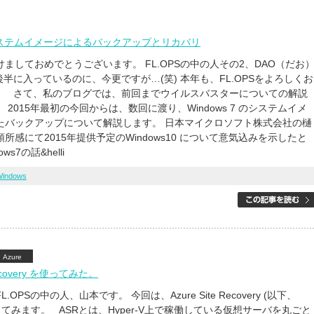
7 システムイメージによるバックアップとリカバリ
ましておめでとうございます。 FL.OPSの中の人その2、DAO（だお
後半に入っているのに、今更ですが…(笑) 本年も、FL.OPSをよろしくお
。 さて、私のブログでは、前回までウイルスバスターについての解説
 2015年最初の今回からは、数回に渡り、Windows 7 のシステムイメ
たバックアップについて解説します。 日本マイクロソフト株式会社の樋
所感にて2015年提供予定のWindows10 について意気込みを示したと
ws7の話&helli
Windows
Azure
 Recovery を使ってみた。
OPSの中の人、山本です。 今回は、Azure Site Recovery (以下、
証してみます。 ASRとは、Hyper-V上で稼働している仮想サーバを丸ごと