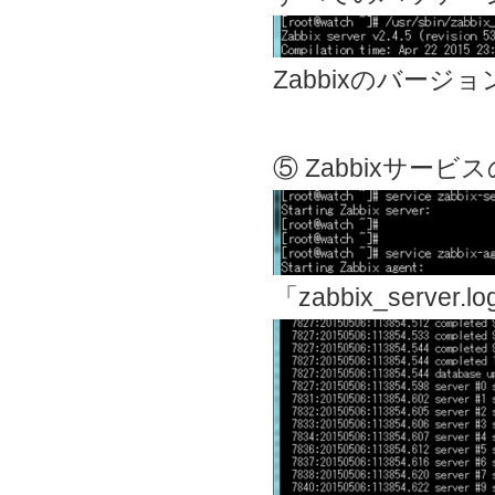
Zabbixのバージ
⑤ Zabbixサービ
「zabbix_serv