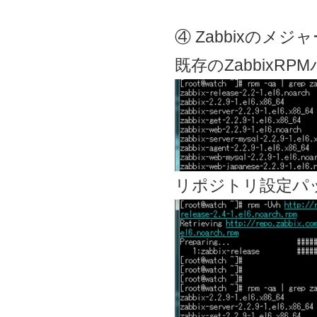
④ Zabbixのメジ
既存のZabbixR
リポジトリ設定パ