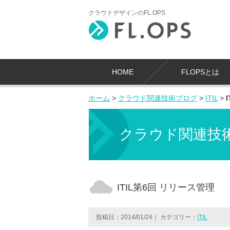
クラウドデザインのFL.OPS
HOME
FLOPSとは
ホーム
>
クラウド関連技術ブログ
>
ITIL
>
クラウド関連技
ITIL第6回 リリース管理
投稿日：2014/01/24
｜
カテゴリー：
ITIL