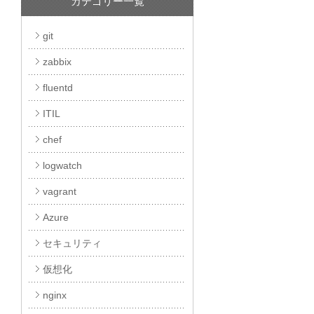
カテゴリー一覧
git
zabbix
fluentd
ITIL
chef
logwatch
vagrant
Azure
セキュリティ
仮想化
nginx