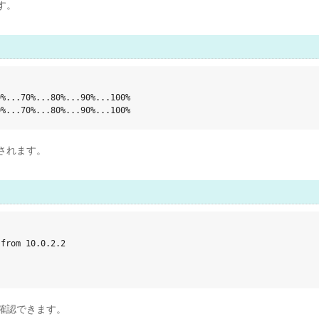
す。
%...70%...80%...90%...100%

0%...70%...80%...90%...100%
されます。
from 10.0.2.2

確認できます。