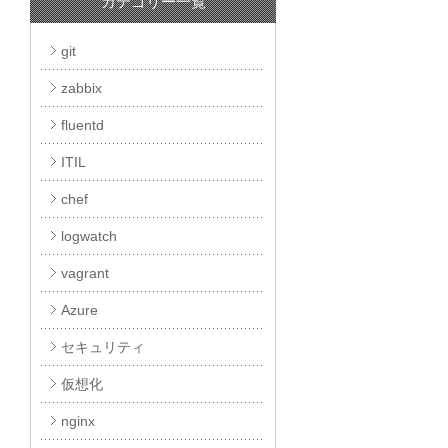
カテゴリー一覧
git
zabbix
fluentd
ITIL
chef
logwatch
vagrant
Azure
セキュリティ
仮想化
nginx