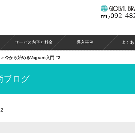
サービス内容と料金
導入事例
よくあ
>
今から始めるVagrant入門 #2
術ブログ
2