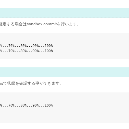
る場合はsandbox commitを行います。
%...70%...80%...90%...100%

0%...70%...80%...90%...100%
 statusで状態を確認する事ができます。
%...70%...80%...90%...100%
