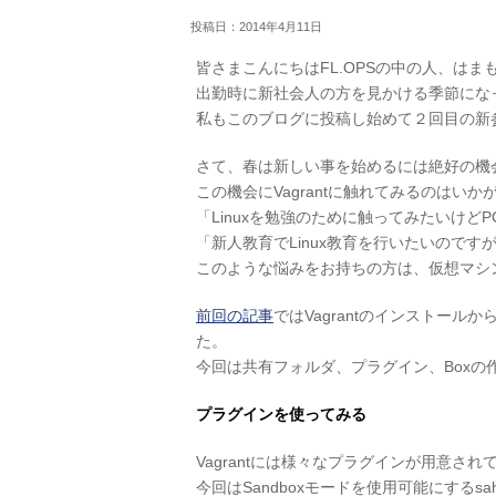
投稿日：2014年4月11日
皆さまこんにちはFL.OPSの中の人、はま
出勤時に新社会人の方を見かける季節にな
私もこのブログに投稿し始めて２回目の新
さて、春は新しい事を始めるには絶好の機
この機会にVagrantに触れてみるのはいか
「Linuxを勉強のために触ってみたいけどP
「新人教育でLinux教育を行いたいのですが
このような悩みをお持ちの方は、仮想マシン
前回の記事
ではVagrantのインストー
た。
今回は共有フォルダ、プラグイン、Boxの
プラグインを使ってみる
Vagrantには様々なプラグインが用意
今回はSandboxモードを使用可能にするs