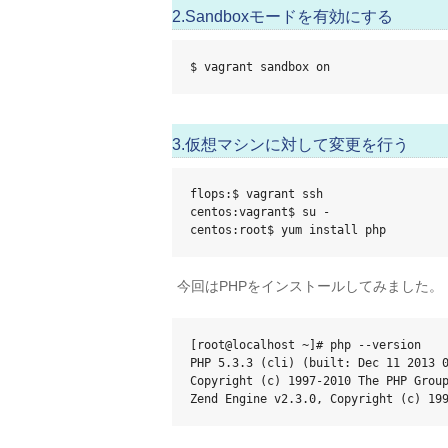
2.Sandboxモードを有効にする
$ vagrant sandbox on
3.仮想マシンに対して変更を行う
flops:$ vagrant ssh

centos:vagrant$ su -

centos:root$ yum install php
今回はPHPをインストールしてみました。
[root@localhost ~]# php --version

PHP 5.3.3 (cli) (built: Dec 11 2013 0
Copyright (c) 1997-2010 The PHP Group
Zend Engine v2.3.0, Copyright (c) 19