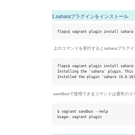
1.saharaプラグインをインストール
flops$ vagrant plugin install sahara
上のコマンドを実行するとsaharaプラグ
flops$ vagrant plugin install sahara

Installing the 'sahara' plugin. This 
Installed the plugin 'sahara (0.0.16
sandboxで使用できるコマンドは通常のコ
$ vagrant sandbox --help

Usage: vagrant plugin