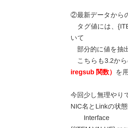
②最新データから
タグ値には、{IT
いて
部分的に値を抽出
こちらも3.2か
iregsub 関数）
を
今回少し無理やり
NIC名とLink
Interface