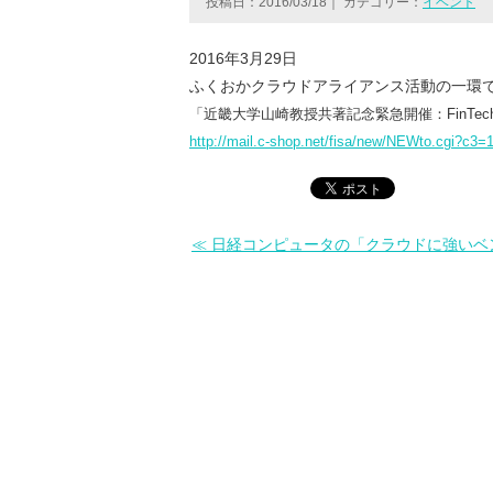
投稿日：2016/03/18
｜
カテゴリー：
イベント
2016年3月29日
ふくおかクラウドアライアンス活動の一環
「近畿大学山崎教授共著記念緊急開催：FinT
http://mail.c-shop.net/fisa/new/NEWto.cgi?c3
≪ 日経コンピュータの「クラウドに強いベ