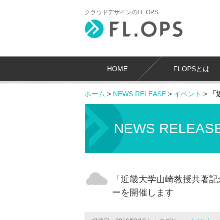
クラウドデザインのFL.OPS
HOME
FLOPSとは
ホーム
>
NEWS RELEASE
>
イベント
>
「
NEWS RELEAS
「近畿大学山崎教授共著記念
ーを開催します