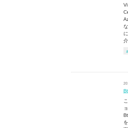
V
C
A
な
に
a
20
B
こ
ョ
B
を