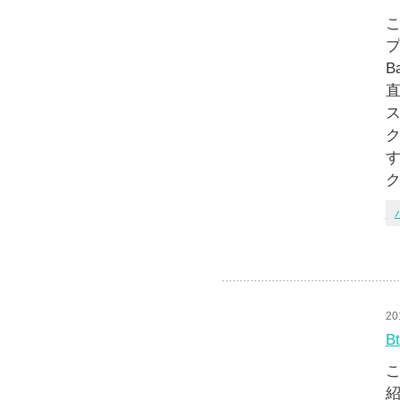
こ
プ
B
ク
20
B
こ
紹