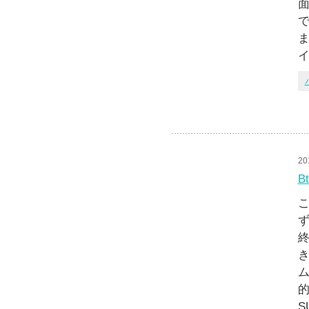
で
ま
イ
20
B
こ
ず
終
き
ム
S