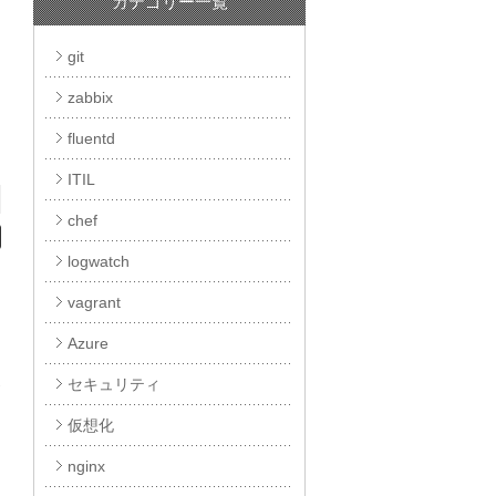
カテゴリー一覧
git
zabbix
fluentd
ITIL
chef
logwatch
vagrant
Azure
セキュリティ
お
仮想化
nginx