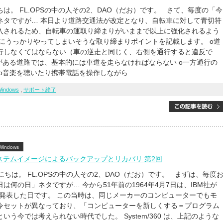
は。 FL.OPSの中の人その2、DAO（だお）です。 さて、毎度の「今
ネタですが… 本日より道路交通法が改定となり、自転車に対して青切符
入されるため、自転車の運取り締まりがいままで以上に強化されるよう
下にうっかりやってしまいそうな取り締まりポイントを記載します。 о道
行しなくてはならない（車の逆走と同じく、右側を通行すると違反で
道がある道路では、基本的には車道を走らなければならない о一方通行の
 о音楽を聴いたり携帯電話を操作しながら
Windows
,
サポート終了
Windows
7 システムイメージによるバックアップとリカバリ 第2回
は。 FL.OPSの中の人その2、DAO（だお）です。 まずは、毎度
は何の日」ネタですが… 今から51年前の1964年4月7日は、IBM社が
360を発表した日です。 この当時は、同じメーカーのコンピューターでもモ
令セットが異なっており、「コンピューターを新しくする＝プログラム
いう今では考えられない時代でした。 System/360 は、上記のような