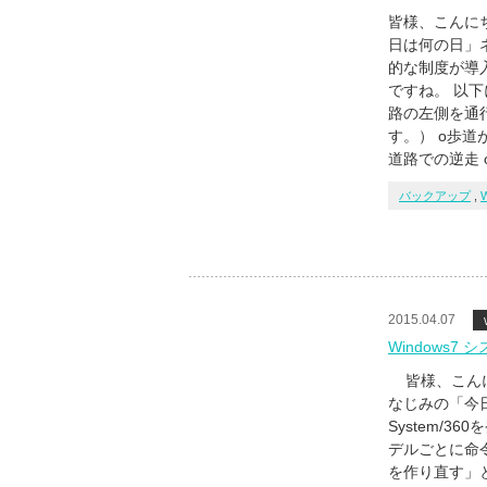
皆様、こんにち
日は何の日」
的な制度が導
ですね。 以
路の左側を通
す。） о歩
道路での逆走
バックアップ
,
2015.04.07
Windows
皆様、こんにち
なじみの「今日
System/
デルごとに命
を作り直す」と